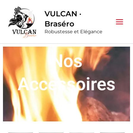
Aller
au
VULCAN ·
contenu
Braséro
Robustesse et Elégance
Nos
Accessoires